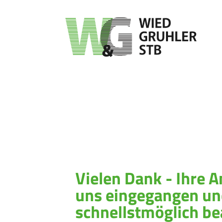
Service
Üb
Steuerberatung
Loh
Aktuelles
Steu
Steuererklärungen
Fin
Vielen Dank - Ihre A
Merkblätter
Tea
uns eingegangen un
Jahresabschlüsse
Wir
schnellstmöglich be
Downloads
Stel