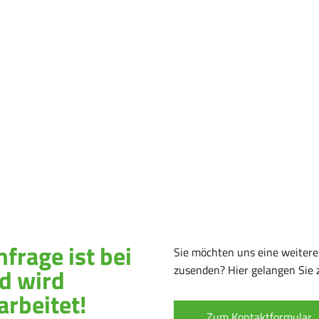
er uns
nbuchhaltung
erberater
anzbuchhaltung
nfrage ist bei
Sie möchten uns eine weitere
m
d wird
zusenden? Hier gelangen Sie 
tschaftsberatung
arbeitet!
lenangebote
Zum Kontaktformular