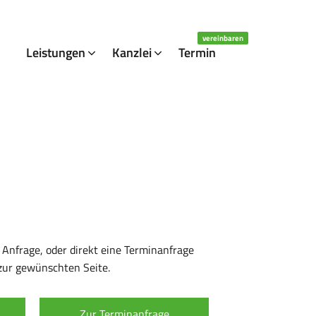
vereinbaren
Leistungen
Kanzlei
Termin
Wir arbeiten mit
 Anfrage, oder direkt eine Terminanfrage
zur gewünschten Seite.
Social Media
Zur Terminanfrage